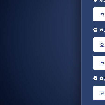
會
登
登
重
真
真