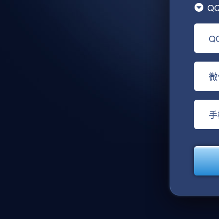
Q
Q
微
手